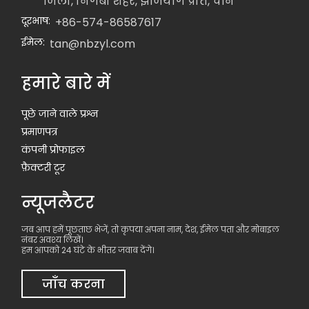
जिला, निंगबो शहर, झेजियांग प्रांत, चीन
दूरभाष:
+86-574-86587617
ईमेल:
tan@nbzyl.com
हमारे बारे में
पूछे जाने वाले प्रश्न
प्रमाणपत्र
कंपनी प्रोफाइल
फ़ैक्टरी टूर
न्यूजलैटर
जब आप हमें पूछताछ भेजें, तो कृपया अपना नाम, देश, ईमेल पता और मोबाइल
नंबर अवश्य लिखें।
हम आपको 24 घंटे के भीतर जवाब देंगे।
जाँच करना