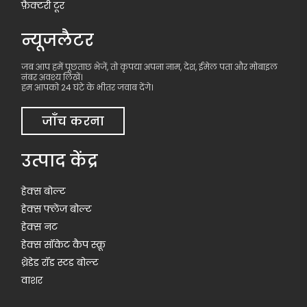
फ़ैक्टरी टूर
न्यूजलैटर
जब आप हमें पूछताछ भेजें, तो कृपया अपना नाम, देश, ईमेल पता और मोबाइल
नंबर अवश्य लिखें।
हम आपको 24 घंटे के भीतर जवाब देंगे।
जाँच करना
उत्पाद केंद्र
हेक्स बोल्ट
हेक्स फ्लेंज बोल्ट
हेक्स नट
हेक्स सॉकेट कैप स्क्रू
थ्रेडेड रॉड स्टड बोल्ट
वाशर